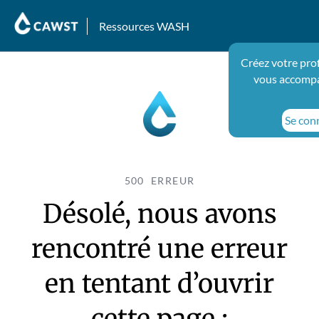
Ressources WASH
Créez votre prof
vous accompa
Se conn
500 ERREUR
Désolé, nous avons
rencontré une erreur
en tentant d’ouvrir
cette page :