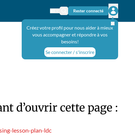
Rester connecté
Changer de langue
Icône de recherche
Ouvrir le 
Créez votre profil pour nous aider à mieux
vous accompagner et répondre à vos
besoins!
Se connecter / s'inscrire
t d’ouvrir cette page :
ing-lesson-plan-ldc