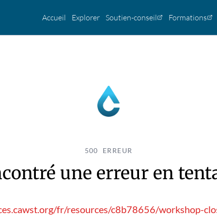
Accueil
Explorer
Soutien-conseil
Formations
500 ERREUR
contré une erreur en tentan
ces.cawst.org/fr/resources/c8b78656/workshop-clos