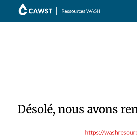
Ressources WASH
Désolé, nous avons ren
https://washresour