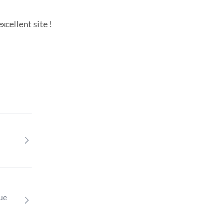
cellent site !
que