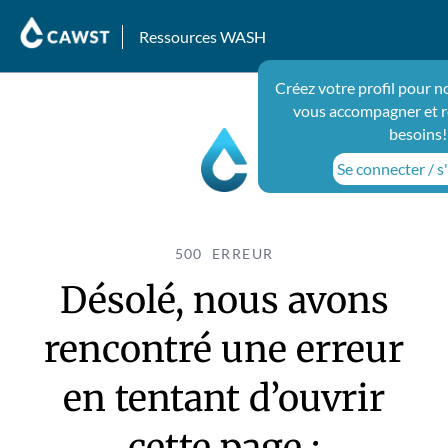
Ressources WASH
Créez votre profil pour n
vous accompagner et r
besoins!
Se connecter / s'
500 ERREUR
Désolé, nous avons
rencontré une erreur
en tentant d’ouvrir
cette page :