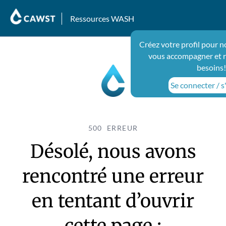
Ressources WASH
Créez votre profil pour n
vous accompagner et 
besoins!
Se connecter / s
500 ERREUR
Désolé, nous avons
rencontré une erreur
en tentant d’ouvrir
cette page :