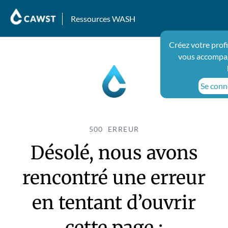
Ressources WASH
Créez votre profi
vous accompag
Se conne
500 ERREUR
Désolé, nous avons
rencontré une erreur
en tentant d’ouvrir
cette page :