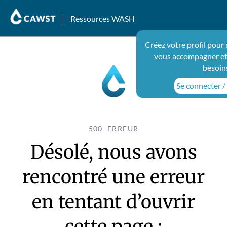
Ressources WASH
Créez votre profil pour
vous accompagner et
besoin
Se connecter / 
500 ERREUR
Désolé, nous avons
rencontré une erreur
en tentant d’ouvrir
cette page :