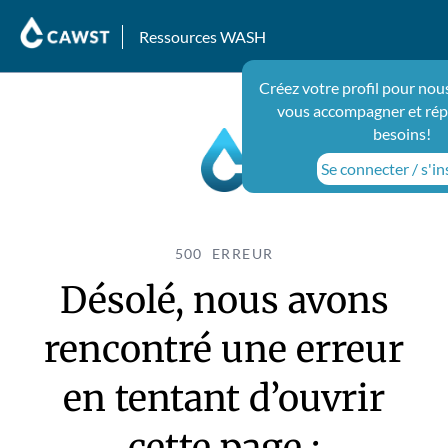
Ressources WASH
Créez votre profil pour nou
vous accompagner et rép
besoins!
Se connecter / s'in
500 ERREUR
Désolé, nous avons
rencontré une erreur
en tentant d’ouvrir
cette page :