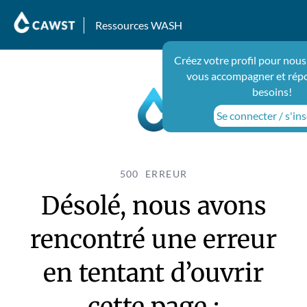
Ressources WASH
Créez votre profil pour nous
vous accompagner et rép
besoins!
Se connecter / s'ins
500 ERREUR
Désolé, nous avons
rencontré une erreur
en tentant d’ouvrir
cette page :