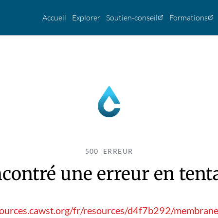
Accueil
Explorer
Soutien-conseil
Formations
500 ERREUR
contré une erreur en tentan
sources.cawst.org/fr/resources/d4f7b292/membrane-