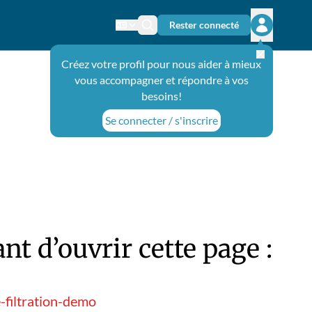
Rester connecté
Changer de langue
Icône de recherche
Ouvrir le 
Créez votre profil pour nous aider à mieux
vous accompagner et répondre à vos
besoins!
Se connecter / s'inscrire
t d’ouvrir cette page :
filtration-demo