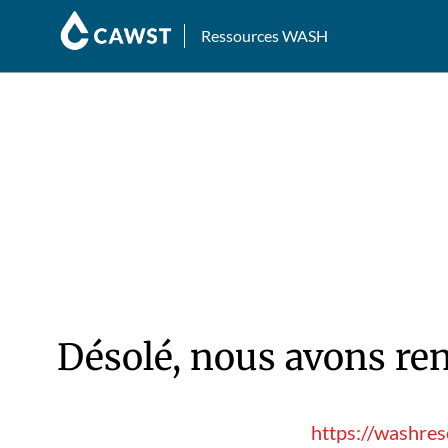
Ressources WASH
Désolé, nous avons ren
https://washre