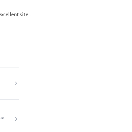
cellent site !
que