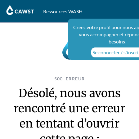
Ressources WASH
Créez votre profil pour nous ai
vous accompagner et répond
besoins!
Se connecter / s'inscri
500 ERREUR
Désolé, nous avons
rencontré une erreur
en tentant d’ouvrir
cette page :