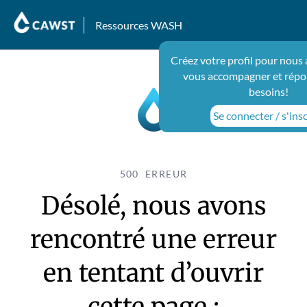
Ressources WASH
Créez votre profil pour nous 
vous accompagner et répo
besoins!
Se connecter / s'insc
500 ERREUR
Désolé, nous avons
rencontré une erreur
en tentant d’ouvrir
cette page :