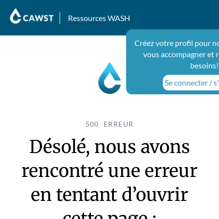
Ressources WASH
Créez votre profil pour n
vous accompagner et r
besoins!
Se connecter / s'
500 ERREUR
Désolé, nous avons
rencontré une erreur
en tentant d’ouvrir
cette page :