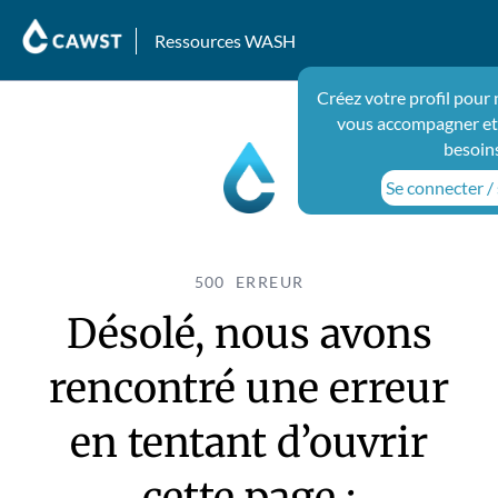
Ressources WASH
Créez votre profil pour
vous accompagner et
besoin
Se connecter / 
500 ERREUR
Désolé, nous avons
rencontré une erreur
en tentant d’ouvrir
cette page :