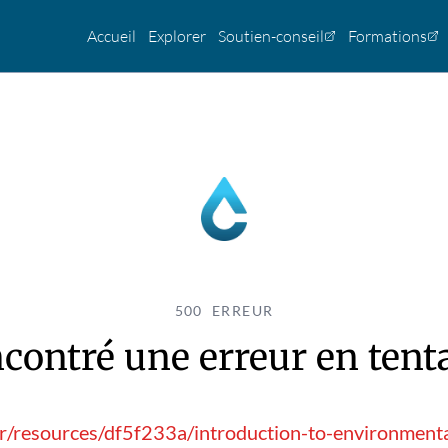
Accueil
Explorer
Soutien-conseil
Formations
500 ERREUR
contré une erreur en tentan
fr/resources/df5f233a/introduction-to-environmenta