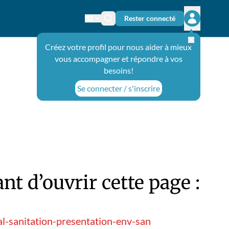
Rester connecté
Changer de langue
Icône de recherche
Ouvrir le 
Créez votre profil pour nous aider à mieux
vous accompagner et répondre à vos
besoins!
Se connecter / s'inscrire
t d’ouvrir cette page :
l-sanitation-presentation-env-san