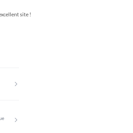
cellent site !
que