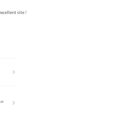
cellent site !
que