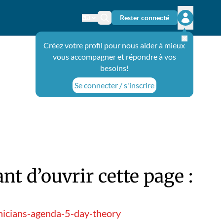
Rester connecté
Changer de langue
Icône de recherche
Ouvrir le 
Créez votre profil pour nous aider à mieux
vous accompagner et répondre à vos
besoins!
Se connecter / s'inscrire
t d’ouvrir cette page :
hnicians-agenda-5-day-theory