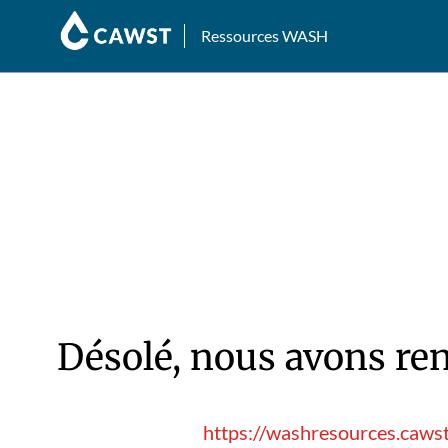
Ressources WASH
Désolé, nous avons ren
https://washresources.cawst