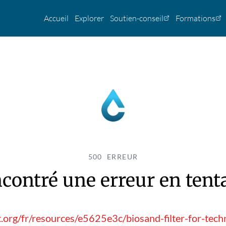
Accueil
Explorer
Soutien-conseil
Formations
500 ERREUR
contré une erreur en tentan
.org/fr/resources/e5625e3c/biosand-filter-for-tec