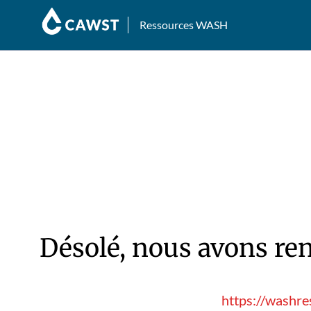
Ressources WASH
Désolé, nous avons ren
https://washr