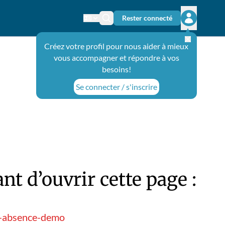
Rester connecté
Changer de langue
Icône de recherche
Ouvrir le 
Créez votre profil pour nous aider à mieux
vous accompagner et répondre à vos
besoins!
Se connecter / s'inscrire
t d’ouvrir cette page :
e-absence-demo