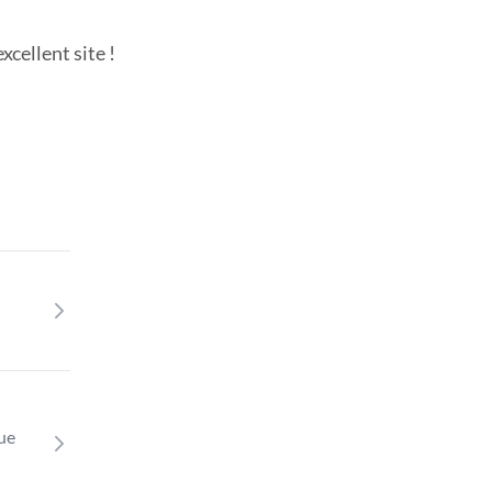
cellent site !
que