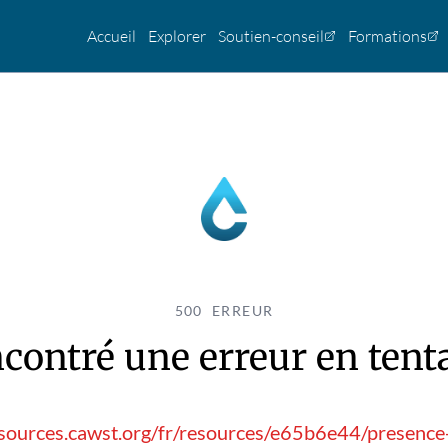
Accueil
Explorer
Soutien-conseil
Formations
500 ERREUR
contré une erreur en tentan
esources.cawst.org/fr/resources/e65b6e44/presenc