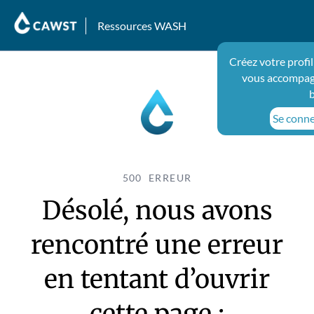
Ressources WASH
Créez votre profi
vous accompagn
Se connec
500 ERREUR
Désolé, nous avons
rencontré une erreur
en tentant d’ouvrir
cette page :