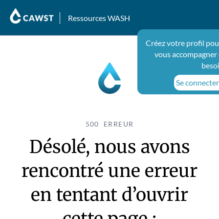
Ressources WASH
Créez votre profil pou
vous accompagner 
beso
Se connecter 
500 ERREUR
Désolé, nous avons
rencontré une erreur
en tentant d’ouvrir
cette page :