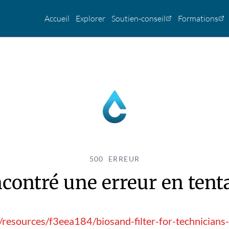
Accueil
Explorer
Soutien-conseil
Formations
500 ERREUR
contré une erreur en tentan
r/resources/f3eea184/biosand-filter-for-technicians