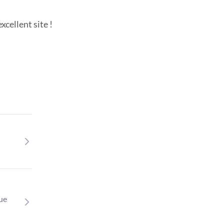
cellent site !
que