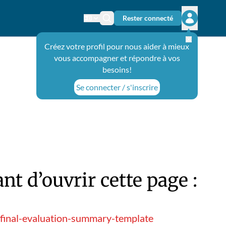
Rester connecté
Changer de langue
Icône de recherche
Ouvrir le 
Créez votre profil pour nous aider à mieux
vous accompagner et répondre à vos
besoins!
Se connecter / s'inscrire
t d’ouvrir cette page :
-final-evaluation-summary-template