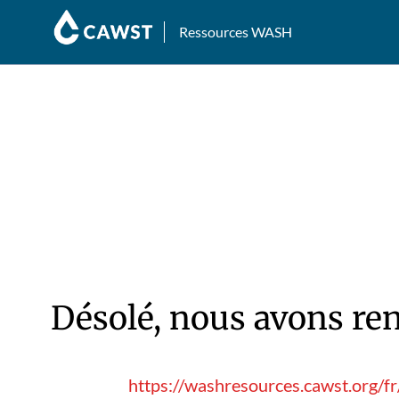
Ressources WASH
Désolé, nous avons ren
https://washresources.cawst.org/f