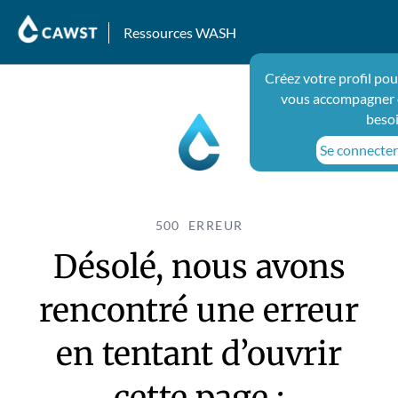
Ressources WASH
Créez votre profil pou
vous accompagner 
beso
Se connecter 
500 ERREUR
Désolé, nous avons
rencontré une erreur
en tentant d’ouvrir
cette page :