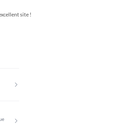
cellent site !
que