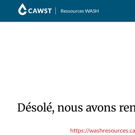
Ressources WASH
Désolé, nous avons ren
https://washresources.ca