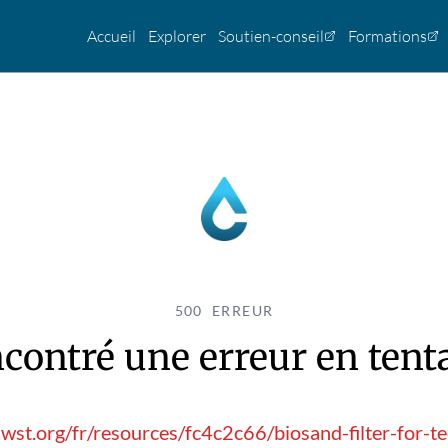
Accueil
Explorer
Soutien-conseil
Formations
500 ERREUR
contré une erreur en tentan
wst.org/fr/resources/fc4c2c66/biosand-filter-for-t