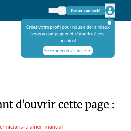
Rester connecté
Changer de langue
Icône de recherche
Ouvrir le 
Créez votre profil pour nous aider à mieux
vous accompagner et répondre à vos
besoins!
Se connecter / s'inscrire
t d’ouvrir cette page :
echnicians-trainer-manual