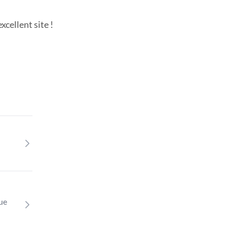
cellent site !
que