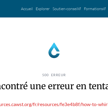
Accueil
Explorer
Soutien-conseil
Formations
500 ERREUR
contré une erreur en tentan
urces.cawst.org/fr/resources/fe3e4b8f/how-to-whir