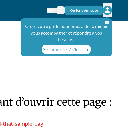
Rester connecté
Changer de langue
Icône de recherche
Ouvrir le 
Créez votre profil pour nous aider à mieux
vous accompagner et répondre à vos
besoins!
Se connecter / s'inscrire
t d’ouvrir cette page :
l-that-sample-bag