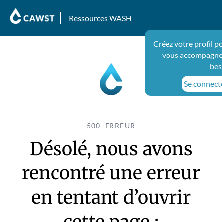
Ressources WASH
Créez votre profil p
vous accompagner
bes
Se connecte
500 ERREUR
Désolé, nous avons
rencontré une erreur
en tentant d’ouvrir
cette page :