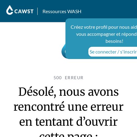
Ressources WASH
Créez votre profil pour nous ai
vous accompagner et répondr
besoins!
Se connecter / s'inscri
500 ERREUR
Désolé, nous avons
rencontré une erreur
en tentant d’ouvrir
cette page :