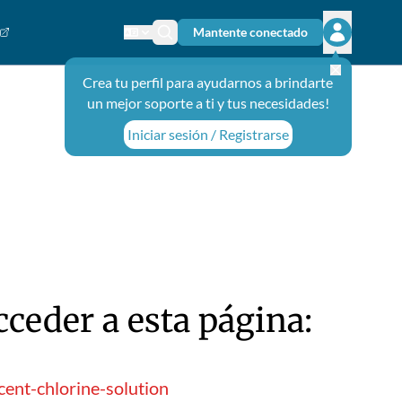
Mantente conectado
Cambiar el idioma
Ícono de búsqueda
Abrir el m
Crea tu perfil para ayudarnos a brindarte
un mejor soporte a ti y tus necesidades!
Iniciar sesión / Registrarse
ceder a esta página:
ent-chlorine-solution