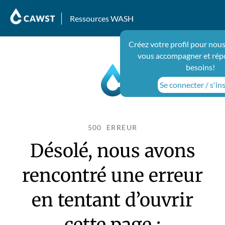
Ressources WASH
Créez votre profil pour nous
vous accompagner et rép
besoins!
Se connecter / s'ins
500 ERREUR
Désolé, nous avons
rencontré une erreur
en tentant d’ouvrir
cette page :