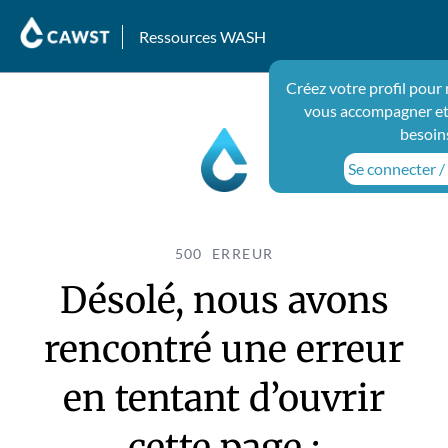
Ressources WASH
Créez votre profil pour
vous accompagner et
besoin
Se connecter / 
500 ERREUR
Désolé, nous avons
rencontré une erreur
en tentant d’ouvrir
cette page :