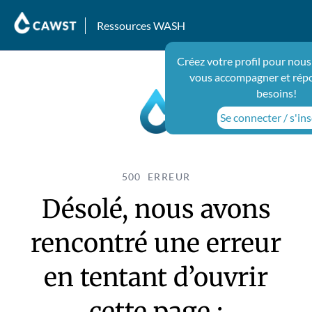
Ressources WASH
Créez votre profil pour nous
vous accompagner et rép
besoins!
Se connecter / s'ins
500 ERREUR
Désolé, nous avons
rencontré une erreur
en tentant d’ouvrir
cette page :