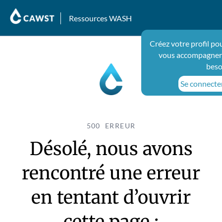
Ressources WASH
Créez votre profil po
vous accompagner 
beso
Se connecter
500 ERREUR
Désolé, nous avons
rencontré une erreur
en tentant d’ouvrir
cette page :