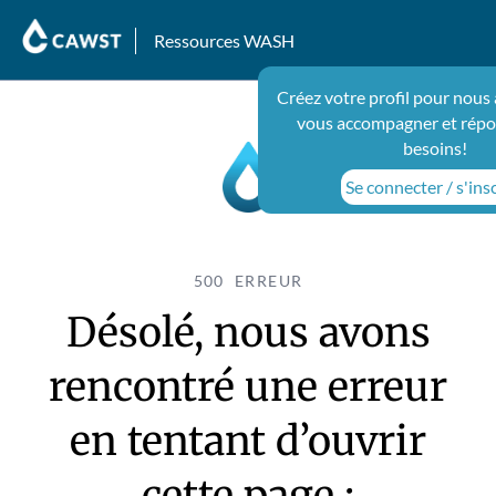
Ressources WASH
Créez votre profil pour nous 
vous accompagner et répo
besoins!
Se connecter / s'ins
500 ERREUR
Désolé, nous avons
rencontré une erreur
en tentant d’ouvrir
cette page :