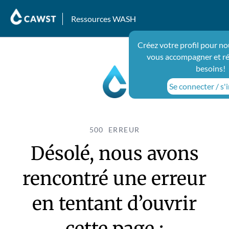
Ressources WASH
Créez votre profil pour no
vous accompagner et r
besoins!
Se connecter / s'i
500 ERREUR
Désolé, nous avons
rencontré une erreur
en tentant d’ouvrir
cette page :