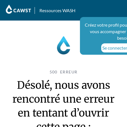
Ressources WASH
Créez votre profil po
vous accompagner 
beso
Se connecter 
500 ERREUR
Désolé, nous avons
rencontré une erreur
en tentant d’ouvrir
cette page :