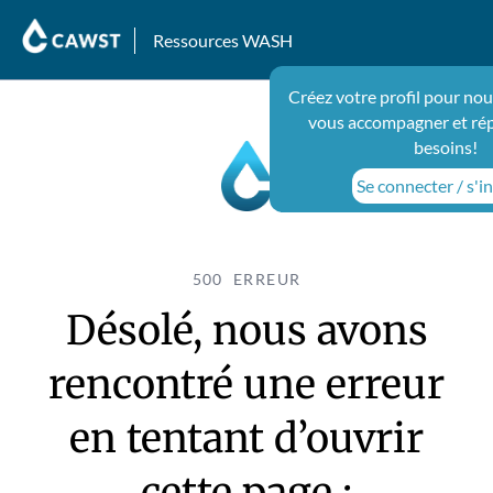
Ressources WASH
Créez votre profil pour nou
vous accompagner et ré
besoins!
Se connecter / s'in
500 ERREUR
Désolé, nous avons
rencontré une erreur
en tentant d’ouvrir
cette page :