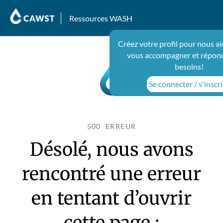
Ressources WASH
Créez votre profil pour nous a
vous accompagner et répond
besoins!
Se connecter / s'inscr
500 ERREUR
Désolé, nous avons
rencontré une erreur
en tentant d’ouvrir
cette page :