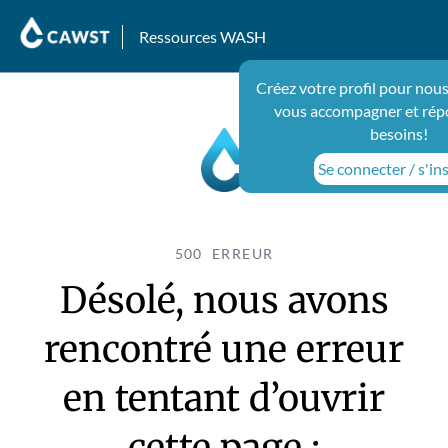
Ressources WASH
Créez votre profil pour nous
vous accompagner et rép
besoins!
Se connecter / s'ins
500 ERREUR
Désolé, nous avons
rencontré une erreur
en tentant d’ouvrir
cette page :