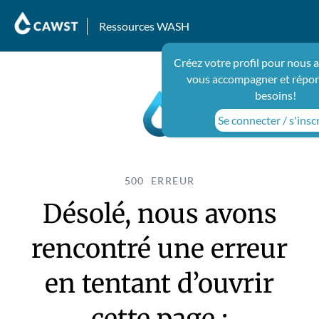
Ressources WASH
Créez votre profil pour nous 
vous accompagner et répon
besoins!
Se connecter / s'insc
500 ERREUR
Désolé, nous avons
rencontré une erreur
en tentant d’ouvrir
cette page :